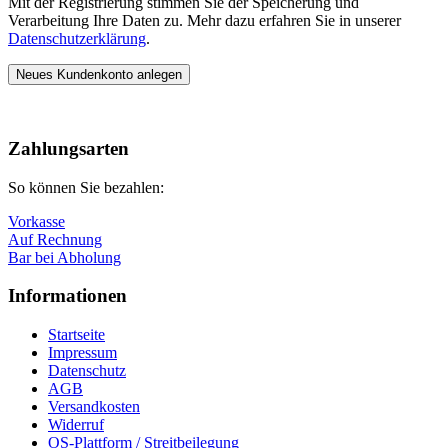
Mit der Registrierung stimmen Sie der Speicherung und
Verarbeitung Ihre Daten zu. Mehr dazu erfahren Sie in unserer
Datenschutzerklärung
.
Neues Kundenkonto anlegen
Nach
oben
Zahlungsarten
So können Sie bezahlen:
Vorkasse
Auf Rechnung
Bar bei Abholung
Informationen
Startseite
Impressum
Datenschutz
AGB
Versandkosten
Widerruf
OS-Plattform / Streitbeilegung