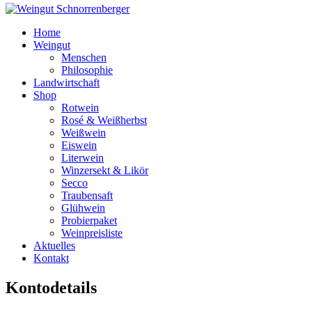
Home
Weingut
Menschen
Philosophie
Landwirtschaft
Shop
Rotwein
Rosé & Weißherbst
Weißwein
Eiswein
Literwein
Winzersekt & Likör
Secco
Traubensaft
Glühwein
Probierpaket
Weinpreisliste
Aktuelles
Kontakt
Kontodetails