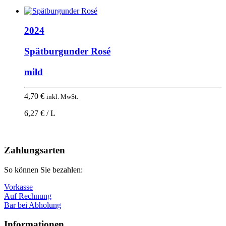
2024
Spätburgunder Rosé
mild
4,70
€
inkl. MwSt.
6,27 € / L
Nach
oben
Zahlungsarten
So können Sie bezahlen:
Vorkasse
Auf Rechnung
Bar bei Abholung
Informationen