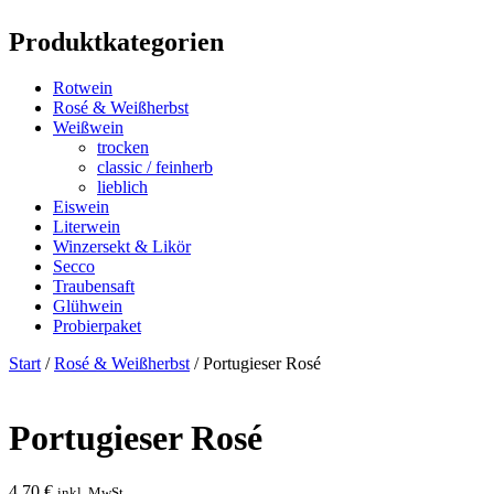
Produktkategorien
Rotwein
Rosé & Weißherbst
Weißwein
trocken
classic / feinherb
lieblich
Eiswein
Literwein
Winzersekt & Likör
Secco
Traubensaft
Glühwein
Probierpaket
Start
/
Rosé & Weißherbst
/ Portugieser Rosé
Portugieser Rosé
4,70
€
inkl. MwSt.