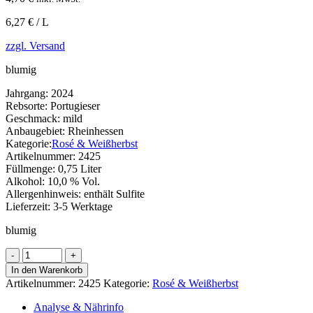
6,27 € / L
zzgl. Versand
blumig
Jahrgang:
2024
Rebsorte:
Portugieser
Geschmack:
mild
Anbaugebiet:
Rheinhessen
Kategorie:
Rosé & Weißherbst
Artikelnummer:
2425
Füllmenge:
0,75 Liter
Alkohol:
10,0 % Vol.
Allergenhinweis:
enthält Sulfite
Lieferzeit:
3-5 Werktage
blumig
Portugieser
Rosé
In den Warenkorb
Menge
Artikelnummer:
2425
Kategorie:
Rosé & Weißherbst
Analyse & Nährinfo