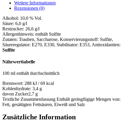
Weitere Informationen
Rezensionen (0)
Alkohol:
10,0 % Vol.
Säure:
6,0 g/l
Restzucker:
26,6 g/l
Allergenhinweis:
enthält Sulfite
Zutaten:
Trauben, Saccharose, Konservierungsstoff: Sulfite,
Säureregulator: E270, E330, Stabilisator: E353
, Antioxidantien:
Sulfite
Nährwerttabelle
100 ml enthält durchschnittlich
Brennwert:
288 kJ / 69 kcal
Kohlenhydrate:
3,4 g
davon Zucker
2,7 g
Textliche Zusammenfassung
Enthält geringfügige Mengen von:
Fett, gesättigten Fettsäuren, Eiweiß und Salz
Zusätzliche Information