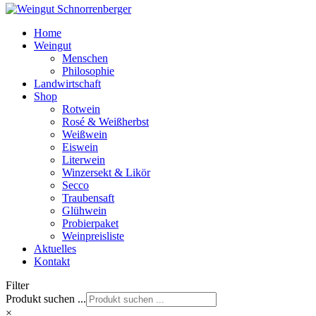
Home
Weingut
Menschen
Philosophie
Landwirtschaft
Shop
Rotwein
Rosé & Weißherbst
Weißwein
Eiswein
Literwein
Winzersekt & Likör
Secco
Traubensaft
Glühwein
Probierpaket
Weinpreisliste
Aktuelles
Kontakt
Filter
Produkt suchen ...
×