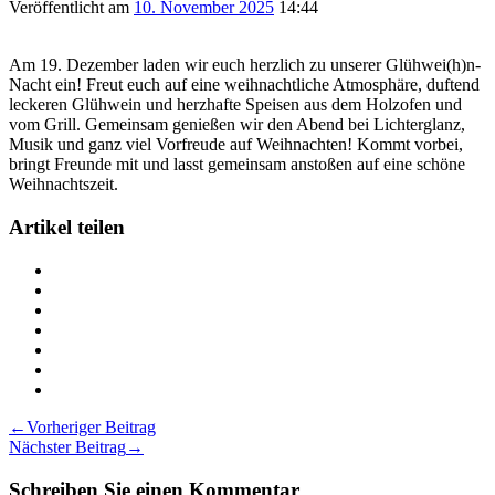
Veröffentlicht am
10. November 2025
14:44
Am 19. Dezember laden wir euch herzlich zu unserer Glühwei(h)n-
Nacht ein! Freut euch auf eine weihnachtliche Atmosphäre, duftend
leckeren Glühwein und herzhafte Speisen aus dem Holzofen und
vom Grill. Gemeinsam genießen wir den Abend bei Lichterglanz,
Musik und ganz viel Vorfreude auf Weihnachten! Kommt vorbei,
bringt Freunde mit und lasst gemeinsam anstoßen auf eine schöne
Weihnachtszeit.
Artikel teilen
Teilen
Glühwei(h)n-
Teilen
Nacht
Glühwei(h)n-
Teilen
2025
Nacht
Glühwei(h)n-
Teilen
auf
2025
Nacht
Glühwei(h)n-
Teilen
Twitter
auf
2025
Nacht
Glühwei(h)n-
Teilen
Facebook
auf
2025
Nacht
Glühwei(h)n-
Drucken
LinkedIn
auf
2025
Nacht
Glühwei(h)n-
Beitragsnavigation
←
Vorheriger Beitrag
Pinterest
auf
2025
Nacht
Nächster Beitrag
→
Xing
via
2025
Email
Schreiben Sie einen Kommentar