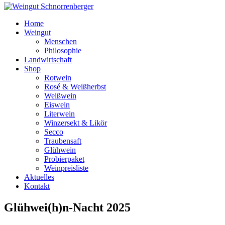
Home
Weingut
Menschen
Philosophie
Landwirtschaft
Shop
Rotwein
Rosé & Weißherbst
Weißwein
Eiswein
Literwein
Winzersekt & Likör
Secco
Traubensaft
Glühwein
Probierpaket
Weinpreisliste
Aktuelles
Kontakt
Glühwei(h)n-Nacht 2025