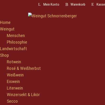
Weiter
Mein Konto
Warenkorb
Kasse
zum
Inhalt
Home
Weingut
Menschen
Philosophie
Landwirtschaft
Shop
Rotwein
Rosé & Weißherbst
Weißwein
Eiswein
Literwein
Winzersekt & Likör
Secco